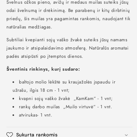
Švelnus ožkos pieno,
avižų ir medaus muilas suteiks jūsų
odai švelnumą ir drėkinimą.
Be parabenų ir kitų dirbtinių
priedų,
šis muilas yra pagamintas rankomis,
naudojant tik
natūralias medžiagas.
Subtiliai kvepianti sojų vaško žvakė suteiks jūsų namams
jaukumo ir atsipalaidavimo atmosferą.
Natūralūs aromatai
padės atsipūsti po įtemptos dienos.
Šventinis rinkinys, kurį sudaro:
baltojo molio lėkštė su kraujažolės įspaudu ir
užrašu, ilgis 18 cm - 1 vnt;
kvapni sojų vaško žvakė „KamKam“ - 1 vnt;
rankų darbo muilas „Muilo virtuvė“ - 1 vnt.
atvirukas- 1 vnt.
Sukurta rankomis