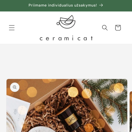
Priimame individualius užsakymus!
Krepšelis