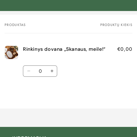
PRODUKTAS
PRODUKTŲ KIEKIS
Jūsų
krepšelis
€0,00
Rinkinys dovana „Skanaus, meile!“
Kiekis
Pamažinti
Padidinti
kiekį
kiekį
Default
Default
Title
Title