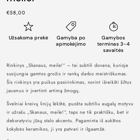
Kaina
€58,00
Užsakoma prekė
Gamyba po
Gamybos
apmokėjimo
terminas 3-4
savaitės
Rinkinys „Skanaus, meile!“
– tai subtili dovana,
kurioje
susijungia gamtos grožis ir rankų darbo meistriškumas.
Šis rinkinys yra puikus pasirinkimas,
norint išreikšti šiltus
jausmus ir įvertinti artimą žmogų.
Švelniai kreivų linijų lėkštė,
puošta subtiliu augalų motyvu
ir užrašu „Skanaus,
meile!
“,
taps ne tik praktišku,
bet ir
dekoratyviu jūsų stalo akcentu.
Pagaminta iš aukštos
kokybės keramikos,
ji yra patvari ir ilgaamžė.