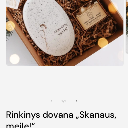
1
/
3
Rinkinys dovana „Skanaus,
meile!“