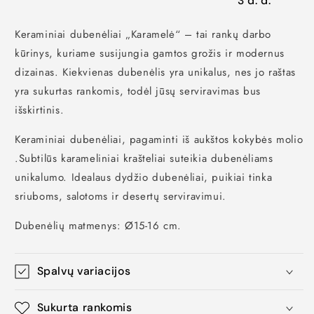
3 d. d.
Keraminiai dubenėliai „Karamelė“
– tai rankų darbo
kūrinys,
kuriame susijungia gamtos grožis ir modernus
dizainas.
Kiekvienas dubenėlis yra unikalus,
nes jo raštas
yra sukurtas rankomis,
todėl jūsų serviravimas bus
išskirtinis.
Keraminiai dubenėliai,
pagaminti iš aukštos kokybės molio
.
Subtilūs karameliniai krašteliai suteikia dubenėliams
unikalumo.
Idealaus dydžio dubenėliai,
puikiai tinka
sriuboms,
salotoms ir desertų serviravimui.
Dubenėlių matmenys:
Ø15-16 cm.
Spalvų variacijos
Sukurta rankomis