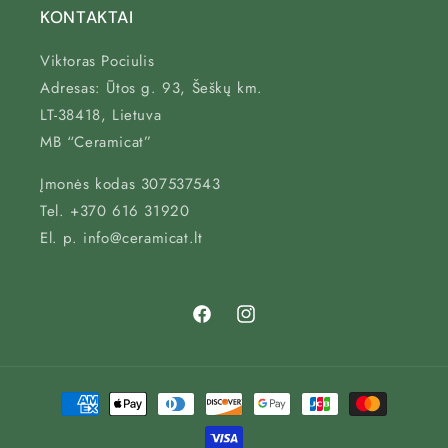
KONTAKTAI
Viktoras Pociulis
Adresas: Ūtos g. 93, Šeškų km.
LT-38418, Lietuva
MB “Ceramicat”
Įmonės kodas 307537543
Tel. +370 616 31920
El. p. info@ceramicat.lt
Atsiskaitymo
būdai