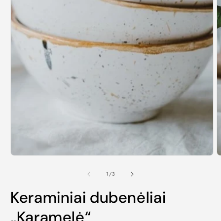
1
/
3
Keraminiai dubenėliai
„Karamelė“