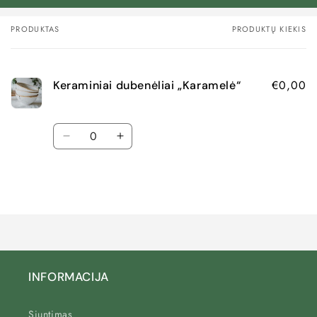
PRODUKTAS
PRODUKTŲ KIEKIS
Jūsų
krepšelis
€0,00
Keraminiai dubenėliai „Karamelė“
Kiekis
Pamažinti
Padidinti
kiekį
kiekį
Default
Default
Title
Title
INFORMACIJA
Siuntimas