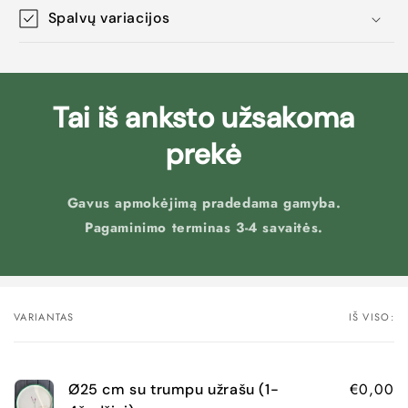
Spalvų variacijos
Tai iš anksto užsakoma
prekė
Gavus apmokėjimą pradedama gamyba.
Pagaminimo terminas 3-4 savaitės.
VARIANTAS
IŠ VISO:
Jūsų
krepšelis
€0,00
Ø25 cm su trumpu užrašu (1-