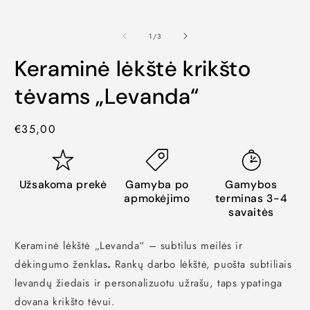
1
/
3
Keraminė lėkštė krikšto
tėvams „Levanda“
Kaina
€35,00
Užsakoma prekė
Gamyba po
Gamybos
apmokėjimo
terminas 3-4
savaitės
Keraminė lėkštė „Levanda“ – subtilus meilės ir
dėkingumo ženklas
.
Rankų darbo lėkštė,
puošta subtiliais
levandų žiedais ir personalizuotu užrašu,
taps ypatinga
dovana krikšto tėvui.