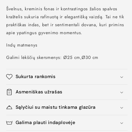
Švelnus,
kreminis fonas ir kontrastingos žalios spalvos
kraštelis sukuria rafinuotą ir elegantišką vaizdą.
Tai ne tik
praktiškas indas,
bet ir sentimentali dovana,
kuri primins
apie ypatingus gyvenimo momentus.
Indų matmenys
Galimi lėkščių skersmenys: Ø25 cm,Ø30 cm
Sukurta rankomis
Asmeniškas užrašas
Sąlyčiui su maistu tinkama glazūra
Galima plauti indaplovėje