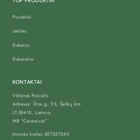
TOP PRODUKTAI
Puodeliai
Lėkštės
Dubenys
Dubenėliai
KONTAKTAI
Viktoras Pociulis
Adresas: Ūtos g. 93, Šeškų km.
LT-38418, Lietuva
MB “Ceramicat”
Įmonės kodas 307537543