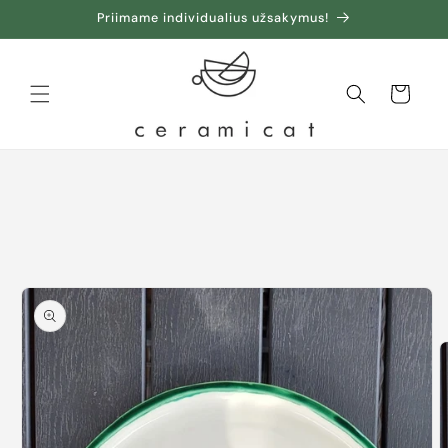
Priimame individualius užsakymus!
Krepšelis